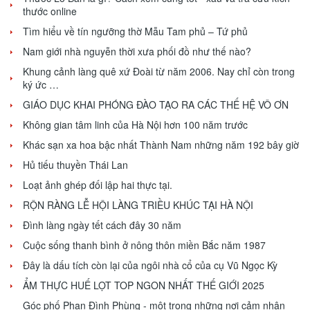
thước online
Tìm hiểu về tín ngưỡng thờ Mẫu Tam phủ – Tứ phủ
Nam giới nhà nguyễn thời xưa phối đồ như thế nào?
Khung cảnh làng quê xứ Đoài từ năm 2006. Nay chỉ còn trong
ký ức …
GIÁO DỤC KHAI PHÓNG ĐÀO TẠO RA CÁC THẾ HỆ VÔ ƠN
Không gian tâm linh của Hà Nội hơn 100 năm trước
Khác sạn xa hoa bậc nhất Thành Nam những năm 192 bây giờ
Hủ tiếu thuyền Thái Lan
Loạt ảnh ghép đối lập hai thực tại.
RỘN RÀNG LỄ HỘI LÀNG TRIỀU KHÚC TẠI HÀ NỘI
Đình làng ngày tết cách đây 30 năm
Cuộc sống thanh bình ở nông thôn miền Bắc năm 1987
Đây là dấu tích còn lại của ngôi nhà cổ của cụ Vũ Ngọc Kỳ
ẨM THỰC HUẾ LỌT TOP NGON NHẤT THẾ GIỚI 2025
Góc phố Phan Đình Phùng - một trong những nơi cảm nhận