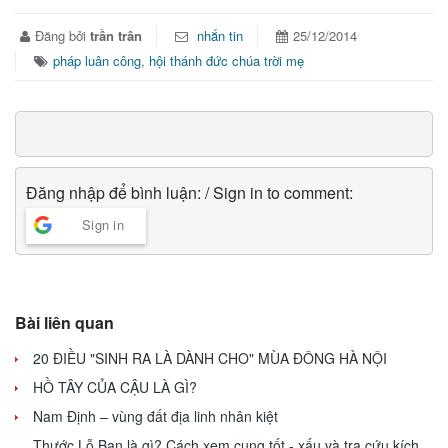
Đăng bởi
trần trân
nhắn tin
25/12/2014
pháp luân công
,
hội thánh đức chúa trời mẹ
Đăng nhập để bình luận: / Sign in to comment:
Sign in
Bài liên quan
20 ĐIỀU "SINH RA LÀ DÀNH CHO" MÙA ĐÔNG HÀ NỘI
HỒ TÂY CỦA CẬU LÀ GÌ?
Nam Định – vùng đất địa linh nhân kiệt
Thước Lỗ Ban là gì? Cách xem cung tốt - xấu và tra cứu kích