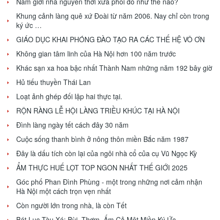
Nam giới nhà nguyễn thời xưa phối đồ như thế nào?
Khung cảnh làng quê xứ Đoài từ năm 2006. Nay chỉ còn trong
ký ức …
GIÁO DỤC KHAI PHÓNG ĐÀO TẠO RA CÁC THẾ HỆ VÔ ƠN
Không gian tâm linh của Hà Nội hơn 100 năm trước
Khác sạn xa hoa bậc nhất Thành Nam những năm 192 bây giờ
Hủ tiếu thuyền Thái Lan
Loạt ảnh ghép đối lập hai thực tại.
RỘN RÀNG LỄ HỘI LÀNG TRIỀU KHÚC TẠI HÀ NỘI
Đình làng ngày tết cách đây 30 năm
Cuộc sống thanh bình ở nông thôn miền Bắc năm 1987
Đây là dấu tích còn lại của ngôi nhà cổ của cụ Vũ Ngọc Kỳ
ẨM THỰC HUẾ LỌT TOP NGON NHẤT THẾ GIỚI 2025
Góc phố Phan Đình Phùng - một trong những nơi cảm nhận
Hà Nội một cách trọn vẹn nhất
Còn người lớn trong nhà, là còn Tết
Bát Lục Tàu Xá: Bùi, Thơm, Ấm Cả Một Miền Ký Ức