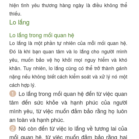
hiện tình yêu thương hàng ngày là điều không thể
thiếu.
Lo lắng
Lo lắng trong mối quan hệ
Lo lắng là một phần tự nhiên của mỗi mối quan hệ.
Đó là khi bạn quan tâm và lo lắng cho người mình
yêu, muốn bảo vệ họ khỏi mọi nguy hiểm và khó
khăn. Tuy nhiên, lo lắng cũng có thể trở thành gánh
nặng nếu không biết cách kiểm soát và xử lý nó một
cách hợp lý.
Lo lắng trong mối quan hệ đến từ việc quan
tâm đến sức khỏe và hạnh phúc của người
mình yêu, từ việc muốn đảm bảo rằng họ luôn
an toàn và hạnh phúc.
Nó còn đến từ việc lo lắng về tương lai của
mối quan hệ, từ việc muốn đảm bảo rằng hai