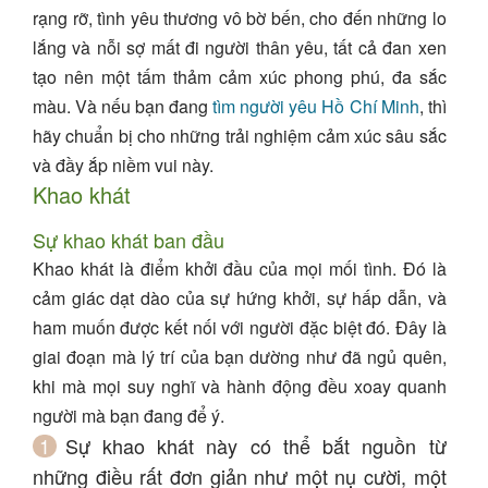
rạng rỡ, tình yêu thương vô bờ bến, cho đến những lo
lắng và nỗi sợ mất đi người thân yêu, tất cả đan xen
tạo nên một tấm thảm cảm xúc phong phú, đa sắc
màu. Và nếu bạn đang
tìm người yêu Hồ Chí Minh
, thì
hãy chuẩn bị cho những trải nghiệm cảm xúc sâu sắc
và đầy ắp niềm vui này.
Khao khát
Sự khao khát ban đầu
Khao khát là điểm khởi đầu của mọi mối tình. Đó là
cảm giác dạt dào của sự hứng khởi, sự hấp dẫn, và
ham muốn được kết nối với người đặc biệt đó. Đây là
giai đoạn mà lý trí của bạn dường như đã ngủ quên,
khi mà mọi suy nghĩ và hành động đều xoay quanh
người mà bạn đang để ý.
Sự khao khát này có thể bắt nguồn từ
những điều rất đơn giản như một nụ cười, một