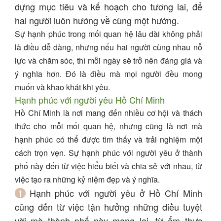
dựng mục tiêu và kế hoạch cho tương lai, để
hai người luôn hướng về cùng một hướng.
Sự hạnh phúc trong mối quan hệ lâu dài không phải
là điều dễ dàng, nhưng nếu hai người cùng nhau nỗ
lực và chăm sóc, thì mỗi ngày sẽ trở nên đáng giá và
ý nghĩa hơn. Đó là điều mà mọi người đều mong
muốn và khao khát khi yêu.
Hạnh phúc với người yêu Hồ Chí Minh
Hồ Chí Minh là nơi mang đến nhiều cơ hội và thách
thức cho mỗi mối quan hệ, nhưng cũng là nơi mà
hạnh phúc có thể được tìm thấy và trải nghiệm một
cách trọn vẹn. Sự hạnh phúc với người yêu ở thành
phố này đến từ việc hiểu biết và chia sẻ với nhau, từ
việc tạo ra những kỷ niệm đẹp và ý nghĩa.
Hạnh phúc với người yêu ở Hồ Chí Minh
cũng đến từ việc tận hưởng những điều tuyệt
vời mà thành phố này mang lại, từ ẩm thực