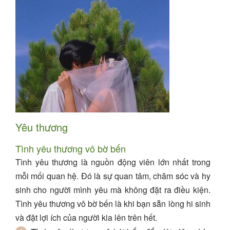
Yêu thương
Tình yêu thương vô bờ bến
Tình yêu thương là nguồn động viên lớn nhất trong
mỗi mối quan hệ. Đó là sự quan tâm, chăm sóc và hy
sinh cho người mình yêu mà không đặt ra điều kiện.
Tình yêu thương vô bờ bến là khi bạn sẵn lòng hi sinh
và đặt lợi ích của người kia lên trên hết.