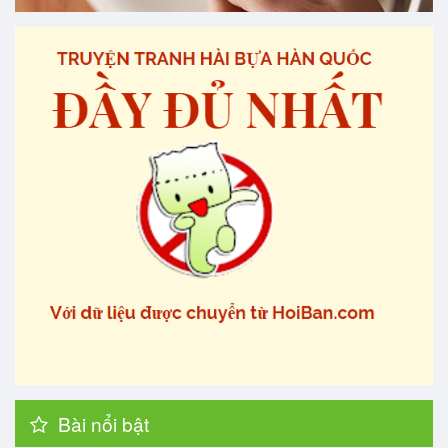
Bài nổi bật