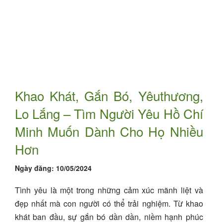
Khao Khát, Gắn Bó, Yêuthương,
Lo Lắng – Tìm Người Yêu Hồ Chí
Minh Muốn Dành Cho Họ Nhiều
Hơn
Ngày đăng:
10/05/2024
Tình yêu là một trong những cảm xúc mãnh liệt và
đẹp nhất mà con người có thể trải nghiệm. Từ khao
khát ban đầu, sự gắn bó dần dần, niềm hạnh phúc