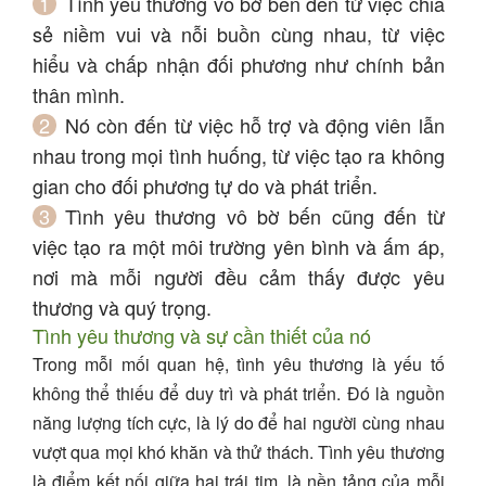
Tình yêu thương vô bờ bến đến từ việc chia
sẻ niềm vui và nỗi buồn cùng nhau, từ việc
hiểu và chấp nhận đối phương như chính bản
thân mình.
Nó còn đến từ việc hỗ trợ và động viên lẫn
nhau trong mọi tình huống, từ việc tạo ra không
gian cho đối phương tự do và phát triển.
Tình yêu thương vô bờ bến cũng đến từ
việc tạo ra một môi trường yên bình và ấm áp,
nơi mà mỗi người đều cảm thấy được yêu
thương và quý trọng.
Tình yêu thương và sự cần thiết của nó
Trong mỗi mối quan hệ, tình yêu thương là yếu tố
không thể thiếu để duy trì và phát triển. Đó là nguồn
năng lượng tích cực, là lý do để hai người cùng nhau
vượt qua mọi khó khăn và thử thách. Tình yêu thương
là điểm kết nối giữa hai trái tim, là nền tảng của mỗi