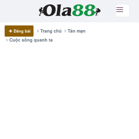
Trang chủ
Tản mạn
Đăng bài
Cuộc sống quanh ta