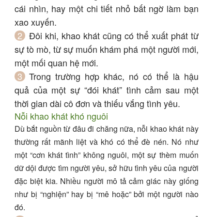
cái nhìn, hay một chi tiết nhỏ bất ngờ làm bạn
xao xuyến.
Đôi khi, khao khát cũng có thể xuất phát từ
sự tò mò, từ sự muốn khám phá một người mới,
một mối quan hệ mới.
Trong trường hợp khác, nó có thể là hậu
quả của một sự “đói khát” tình cảm sau một
thời gian dài cô đơn và thiếu vắng tình yêu.
Nỗi khao khát khó nguôi
Dù bắt nguồn từ đâu đi chăng nữa, nỗi khao khát này
thường rất mãnh liệt và khó có thể đè nén. Nó như
một “cơn khát tình” không nguôi, một sự thèm muốn
dữ dội được tìm người yêu, sở hữu tình yêu của người
đặc biệt kia. Nhiều người mô tả cảm giác này giống
như bị “nghiện” hay bị “mê hoặc” bởi một người nào
đó.