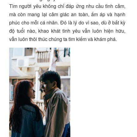
Tìm người yêu không chỉ đáp ứng nhu cầu tình cảm,
mà còn mang lại cảm giác an toàn, ấm áp và hạnh
phúc cho mỗi cá nhân. Đó là lý do vì sao, dù ở bất kỳ
độ tuổi nào, khao khát tình yêu vẫn luôn hiện hữu,
vẫn luôn thôi thúc chúng ta tìm kiếm và khám phá.