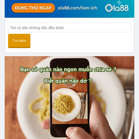
Tìm kiếm