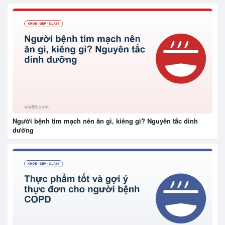
Người bệnh tim mạch nên ăn gì, kiêng gì? Nguyên tắc dinh
dưỡng