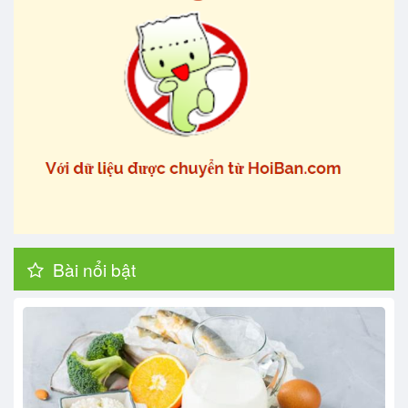
Bài nổi bật