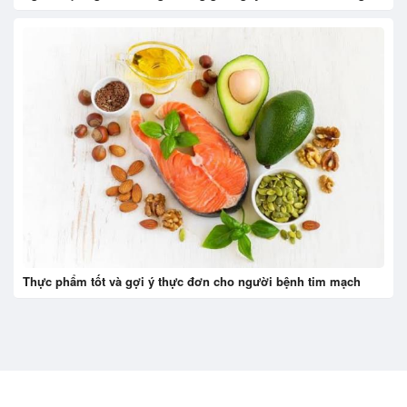
Thực phẩm tốt và gợi ý thực đơn cho người bệnh tim mạch