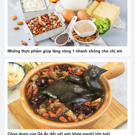
Những thực phẩm giúp tăng vòng 1 nhanh chóng cho chị em
Công dụng của Gà Ác đối với sức khỏe người lớn tuổi