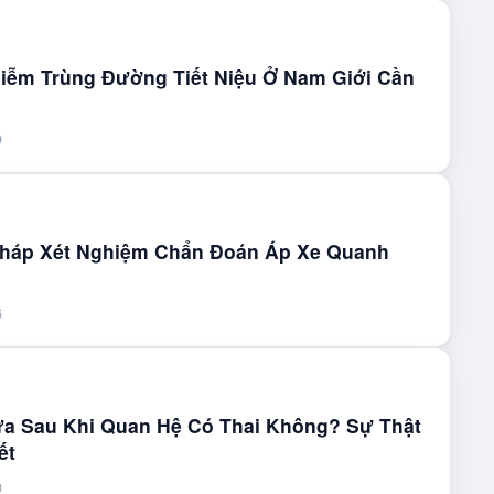
hiễm Trùng Đường Tiết Niệu Ở Nam Giới Cần
9
háp Xét Nghiệm Chẩn Đoán Áp Xe Quanh
6
a Sau Khi Quan Hệ Có Thai Không? Sự Thật
ết
0