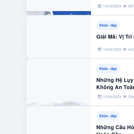
15/04/2025
68
Khỏe - đẹp
Giải Mã: Vị Tr
12/04/2025
64
Khỏe - đẹp
Những Hệ Lụy
Không An Toà
10/04/2025
59
Khỏe - đẹp
Những Câu Hỏ