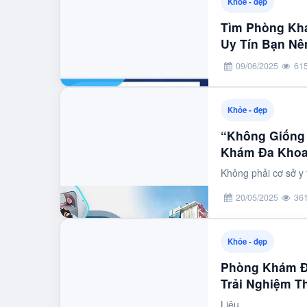
Khỏe - đẹp
Tìm Phòng Kh
Uy Tín Bạn Nê
09/06/2025
61
Khỏe - đẹp
“Không Giống 
Khám Đa Khoa
Không phải cơ sở y 
20/05/2025
36
Khỏe - đẹp
Phòng Khám Đ
Trải Nghiệm T
Liệu