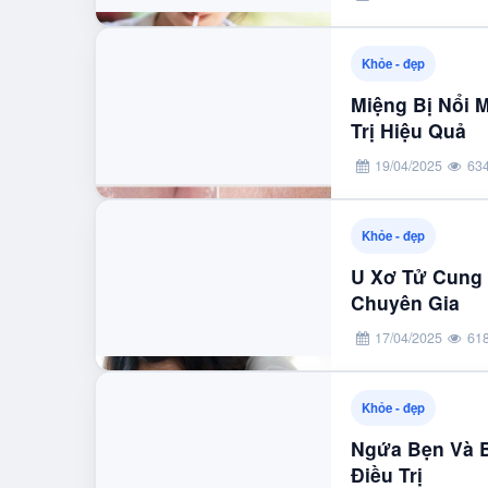
Khỏe - đẹp
Miệng Bị Nổi
Trị Hiệu Quả
19/04/2025
63
Khỏe - đẹp
U Xơ Tử Cung 
Chuyên Gia
17/04/2025
61
Khỏe - đẹp
Ngứa Bẹn Và B
Điều Trị