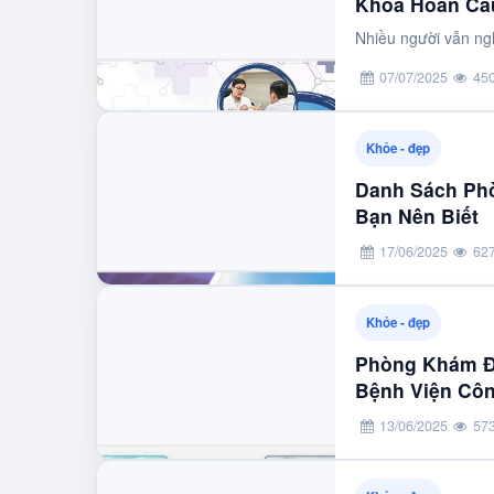
Khoa Hoàn Cầ
Nhiều người vẫn ng
07/07/2025
45
Khỏe - đẹp
Danh Sách Ph
Bạn Nên Biết
17/06/2025
62
Khỏe - đẹp
Phòng Khám Đ
Bệnh Viện Côn
13/06/2025
57