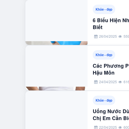
Khỏe - đẹp
6 Biểu Hiện N
Biết
26/04/2025
55
Khỏe - đẹp
Các Phương P
Hậu Môn
24/04/2025
61
Khỏe - đẹp
Uống Nước Dừ
Chị Em Cần Bi
22/04/2025
60