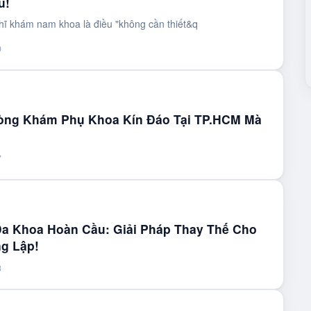
u!
hĩ khám nam khoa là điều "không cần thiết&q
0
òng Khám Phụ Khoa Kín Đáo Tại TP.HCM Mà
7
a Khoa Hoàn Cầu: Giải Pháp Thay Thế Cho
g Lập!
3