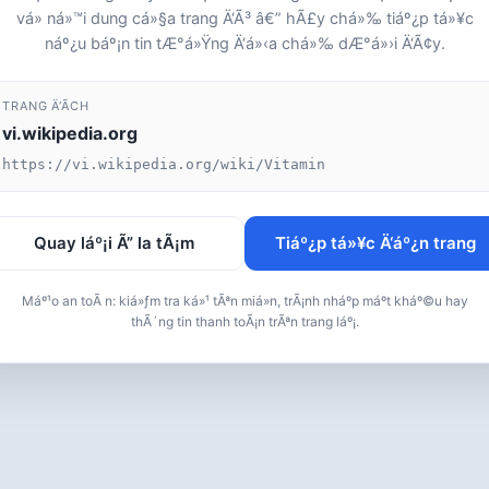
vá» ná»™i dung cá»§a trang Ä‘Ã³ â€” hÃ£y chá»‰ tiáº¿p tá»¥c
náº¿u báº¡n tin tÆ°á»Ÿng Ä‘á»‹a chá»‰ dÆ°á»›i Ä‘Ã¢y.
TRANG Ä‘Ã­CH
vi.wikipedia.org
https://vi.wikipedia.org/wiki/Vitamin
Quay láº¡i Ã” la tÃ¡m
Tiáº¿p tá»¥c Ä‘áº¿n trang
Máº¹o an toÃ n: kiá»ƒm tra ká»¹ tÃªn miá»n, trÃ¡nh nháº­p máº­t kháº©u hay
thÃ´ng tin thanh toÃ¡n trÃªn trang láº¡.