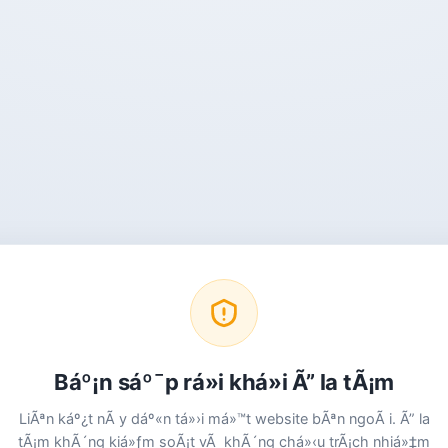
Báº¡n sáº¯p rá»i khá»i Ã” la tÃ¡m
LiÃªn káº¿t nÃ y dáº«n tá»›i má»™t website bÃªn ngoÃ i. Ã” la
tÃ¡m khÃ´ng kiá»ƒm soÃ¡t vÃ khÃ´ng chá»‹u trÃ¡ch nhiá»‡m