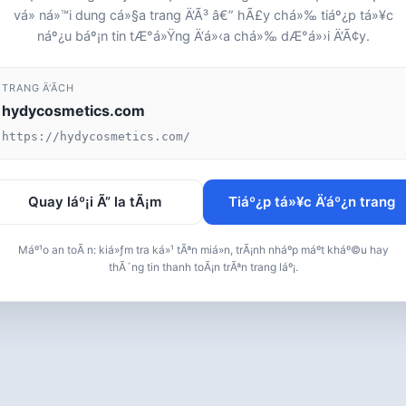
vá» ná»™i dung cá»§a trang Ä‘Ã³ â€” hÃ£y chá»‰ tiáº¿p tá»¥c
náº¿u báº¡n tin tÆ°á»Ÿng Ä‘á»‹a chá»‰ dÆ°á»›i Ä‘Ã¢y.
TRANG Ä‘Ã­CH
hydycosmetics.com
https://hydycosmetics.com/
Quay láº¡i Ã” la tÃ¡m
Tiáº¿p tá»¥c Ä‘áº¿n trang
Máº¹o an toÃ n: kiá»ƒm tra ká»¹ tÃªn miá»n, trÃ¡nh nháº­p máº­t kháº©u hay
thÃ´ng tin thanh toÃ¡n trÃªn trang láº¡.