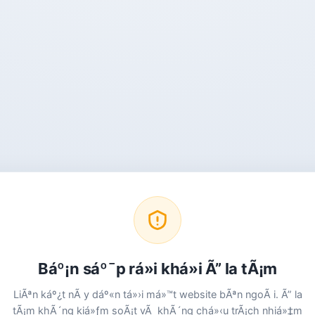
Báº¡n sáº¯p rá»i khá»i Ã” la tÃ¡m
LiÃªn káº¿t nÃ y dáº«n tá»›i má»™t website bÃªn ngoÃ i. Ã” la
tÃ¡m khÃ´ng kiá»ƒm soÃ¡t vÃ khÃ´ng chá»‹u trÃ¡ch nhiá»‡m