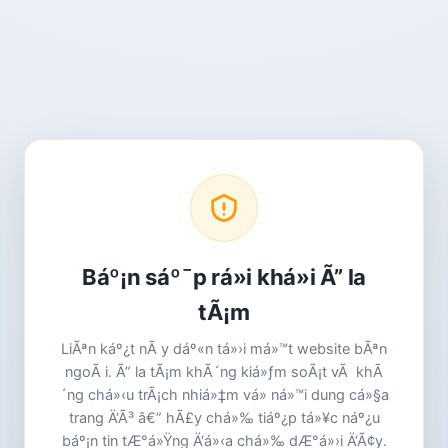
Báº¡n sáº¯p rá»i khá»i Ã” la
tÃ¡m
LiÃªn káº¿t nÃ y dáº«n tá»›i má»™t website bÃªn
ngoÃ i. Ã” la tÃ¡m khÃ´ng kiá»ƒm soÃ¡t vÃ khÃ
´ng chá»‹u trÃ¡ch nhiá»‡m vá» ná»™i dung cá»§a
trang Ä‘Ã³ â€” hÃ£y chá»‰ tiáº¿p tá»¥c náº¿u
báº¡n tin tÆ°á»Ÿng Ä‘á»‹a chá»‰ dÆ°á»›i Ä‘Ã¢y.