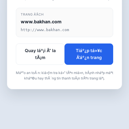
TRANG Ä‘Ã­CH
www.bakhan.com
http://www.bakhan.com
Quay láº¡i Ã” la
Tiáº¿p tá»¥c
tÃ¡m
Ä‘áº¿n trang
Máº¹o an toÃ n: kiá»ƒm tra ká»¹ tÃªn miá»n, trÃ¡nh nháº­p máº­t
kháº©u hay thÃ´ng tin thanh toÃ¡n trÃªn trang láº¡.