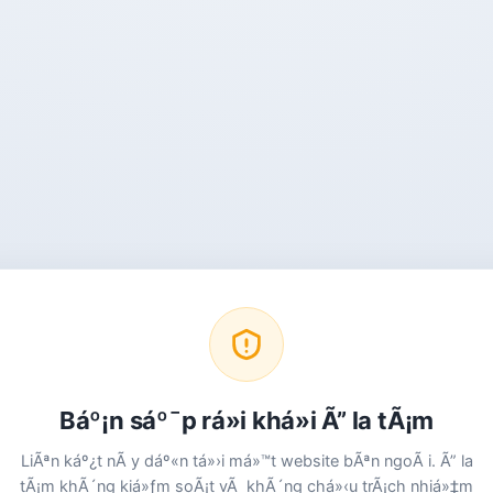
Báº¡n sáº¯p rá»i khá»i Ã” la tÃ¡m
LiÃªn káº¿t nÃ y dáº«n tá»›i má»™t website bÃªn ngoÃ i. Ã” la
tÃ¡m khÃ´ng kiá»ƒm soÃ¡t vÃ khÃ´ng chá»‹u trÃ¡ch nhiá»‡m