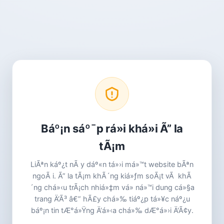
Báº¡n sáº¯p rá»i khá»i Ã” la
tÃ¡m
LiÃªn káº¿t nÃ y dáº«n tá»›i má»™t website bÃªn
ngoÃ i. Ã” la tÃ¡m khÃ´ng kiá»ƒm soÃ¡t vÃ khÃ
´ng chá»‹u trÃ¡ch nhiá»‡m vá» ná»™i dung cá»§a
trang Ä‘Ã³ â€” hÃ£y chá»‰ tiáº¿p tá»¥c náº¿u
báº¡n tin tÆ°á»Ÿng Ä‘á»‹a chá»‰ dÆ°á»›i Ä‘Ã¢y.