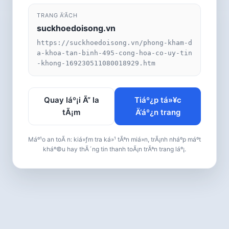
TRANG Ä‘Ã­CH
suckhoedoisong.vn
https://suckhoedoisong.vn/phong-kham-d
a-khoa-tan-binh-495-cong-hoa-co-uy-tin
-khong-169230511080018929.htm
Quay láº¡i Ã” la
Tiáº¿p tá»¥c
tÃ¡m
Ä‘áº¿n trang
Máº¹o an toÃ n: kiá»ƒm tra ká»¹ tÃªn miá»n, trÃ¡nh nháº­p máº­t
kháº©u hay thÃ´ng tin thanh toÃ¡n trÃªn trang láº¡.