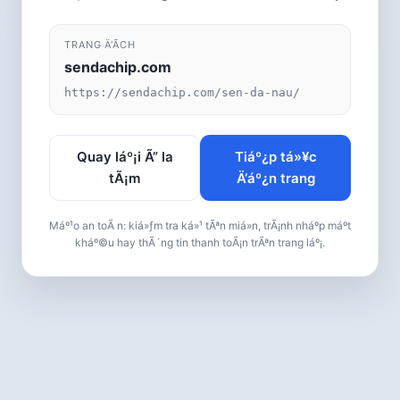
TRANG Ä‘Ã­CH
sendachip.com
https://sendachip.com/sen-da-nau/
Quay láº¡i Ã” la
Tiáº¿p tá»¥c
tÃ¡m
Ä‘áº¿n trang
Máº¹o an toÃ n: kiá»ƒm tra ká»¹ tÃªn miá»n, trÃ¡nh nháº­p máº­t
kháº©u hay thÃ´ng tin thanh toÃ¡n trÃªn trang láº¡.