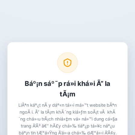
Báº¡n sáº¯p rá»i khá»i Ã” la
tÃ¡m
LiÃªn káº¿t nÃ y dáº«n tá»›i má»™t website bÃªn
ngoÃ i. Ã” la tÃ¡m khÃ´ng kiá»ƒm soÃ¡t vÃ khÃ
´ng chá»‹u trÃ¡ch nhiá»‡m vá» ná»™i dung cá»§a
trang Ä‘Ã³ â€” hÃ£y chá»‰ tiáº¿p tá»¥c náº¿u
báº¡n tin tÆ°á»Ÿng Ä‘á»‹a chá»‰ dÆ°á»›i Ä‘Ã¢y.