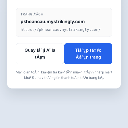
TRANG Ä‘Ã­CH
pkhoancau.mystrikingly.com
https://pkhoancau.mystrikingly.com/
Quay láº¡i Ã” la
Tiáº¿p tá»¥c
tÃ¡m
Ä‘áº¿n trang
Máº¹o an toÃ n: kiá»ƒm tra ká»¹ tÃªn miá»n, trÃ¡nh nháº­p máº­t
kháº©u hay thÃ´ng tin thanh toÃ¡n trÃªn trang láº¡.