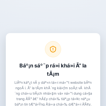
Báº¡n sáº¯p rá»i khá»i Ã” la
tÃ¡m
LiÃªn káº¿t nÃ y dáº«n tá»›i má»™t website bÃªn
ngoÃ i. Ã” la tÃ¡m khÃ´ng kiá»ƒm soÃ¡t vÃ khÃ
´ng chá»‹u trÃ¡ch nhiá»‡m vá» ná»™i dung cá»§a
trang Ä‘Ã³ â€” hÃ£y chá»‰ tiáº¿p tá»¥c náº¿u
báº¡n tin tÆ°á»Ÿng Ä‘á»‹a chá»‰ dÆ°á»›i Ä‘Ã¢y.