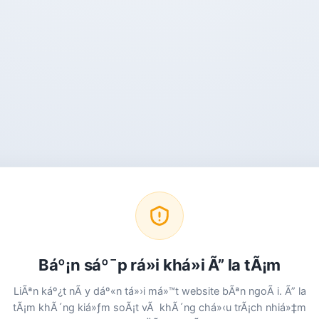
Báº¡n sáº¯p rá»i khá»i Ã” la tÃ¡m
LiÃªn káº¿t nÃ y dáº«n tá»›i má»™t website bÃªn ngoÃ i. Ã” la
tÃ¡m khÃ´ng kiá»ƒm soÃ¡t vÃ khÃ´ng chá»‹u trÃ¡ch nhiá»‡m