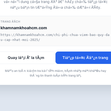
vá» ná»™i dung cá»§a trang Ä‘Ã³ â€” hÃ£y chá»‰ tiáº¿p tá»¥c
náº¿u báº¡n tin tÆ°á»Ÿng Ä‘á»‹a chá»‰ dÆ°á»›i Ä‘Ã¢y.
TRANG Ä‘Ã­CH
khamnamkhoahcm.com
https://khamnamkhoahcm.com/chi-phi-chua-viem-bao-quy-da
u-cap-nhat-moi-2025/
Quay láº¡i Ã” la tÃ¡m
Tiáº¿p tá»¥c Ä‘áº¿n trang
Máº¹o an toÃ n: kiá»ƒm tra ká»¹ tÃªn miá»n, trÃ¡nh nháº­p máº­t kháº©u hay
thÃ´ng tin thanh toÃ¡n trÃªn trang láº¡.