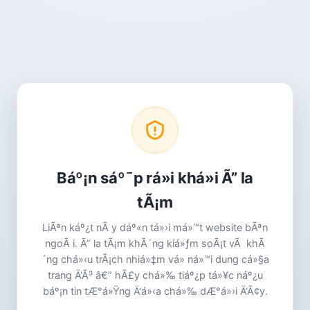
Báº¡n sáº¯p rá»i khá»i Ã” la
tÃ¡m
LiÃªn káº¿t nÃ y dáº«n tá»›i má»™t website bÃªn
ngoÃ i. Ã” la tÃ¡m khÃ´ng kiá»ƒm soÃ¡t vÃ khÃ
´ng chá»‹u trÃ¡ch nhiá»‡m vá» ná»™i dung cá»§a
trang Ä‘Ã³ â€” hÃ£y chá»‰ tiáº¿p tá»¥c náº¿u
báº¡n tin tÆ°á»Ÿng Ä‘á»‹a chá»‰ dÆ°á»›i Ä‘Ã¢y.