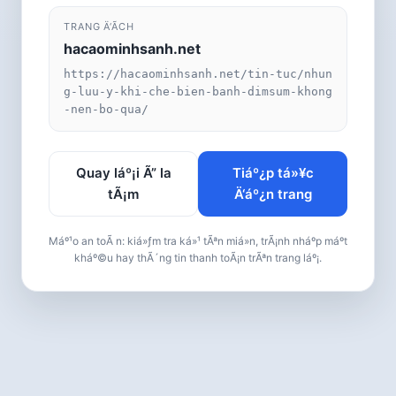
TRANG Ä‘Ã­CH
hacaominhsanh.net
https://hacaominhsanh.net/tin-tuc/nhun
g-luu-y-khi-che-bien-banh-dimsum-khong
-nen-bo-qua/
Quay láº¡i Ã” la
Tiáº¿p tá»¥c
tÃ¡m
Ä‘áº¿n trang
Máº¹o an toÃ n: kiá»ƒm tra ká»¹ tÃªn miá»n, trÃ¡nh nháº­p máº­t
kháº©u hay thÃ´ng tin thanh toÃ¡n trÃªn trang láº¡.