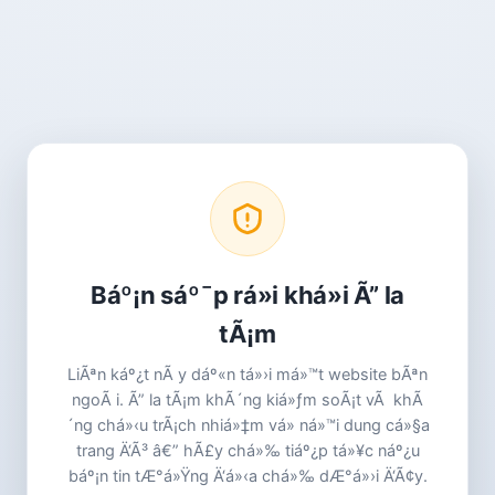
Báº¡n sáº¯p rá»i khá»i Ã” la
tÃ¡m
LiÃªn káº¿t nÃ y dáº«n tá»›i má»™t website bÃªn
ngoÃ i. Ã” la tÃ¡m khÃ´ng kiá»ƒm soÃ¡t vÃ khÃ
´ng chá»‹u trÃ¡ch nhiá»‡m vá» ná»™i dung cá»§a
trang Ä‘Ã³ â€” hÃ£y chá»‰ tiáº¿p tá»¥c náº¿u
báº¡n tin tÆ°á»Ÿng Ä‘á»‹a chá»‰ dÆ°á»›i Ä‘Ã¢y.