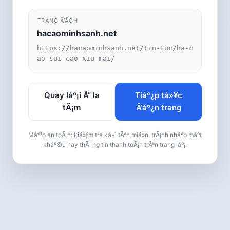
TRANG Ä‘Ã­CH
hacaominhsanh.net
https://hacaominhsanh.net/tin-tuc/ha-c
ao-sui-cao-xiu-mai/
Quay láº¡i Ã” la
Tiáº¿p tá»¥c
tÃ¡m
Ä‘áº¿n trang
Máº¹o an toÃ n: kiá»ƒm tra ká»¹ tÃªn miá»n, trÃ¡nh nháº­p máº­t
kháº©u hay thÃ´ng tin thanh toÃ¡n trÃªn trang láº¡.