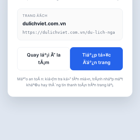
TRANG Ä‘Ã­CH
dulichviet.com.vn
https://dulichviet.com.vn/du-lich-nga
Quay láº¡i Ã” la
Tiáº¿p tá»¥c
tÃ¡m
Ä‘áº¿n trang
Máº¹o an toÃ n: kiá»ƒm tra ká»¹ tÃªn miá»n, trÃ¡nh nháº­p máº­t
kháº©u hay thÃ´ng tin thanh toÃ¡n trÃªn trang láº¡.