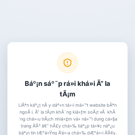
Báº¡n sáº¯p rá»i khá»i Ã” la
tÃ¡m
LiÃªn káº¿t nÃ y dáº«n tá»›i má»™t website bÃªn
ngoÃ i. Ã” la tÃ¡m khÃ´ng kiá»ƒm soÃ¡t vÃ khÃ
´ng chá»‹u trÃ¡ch nhiá»‡m vá» ná»™i dung cá»§a
trang Ä‘Ã³ â€” hÃ£y chá»‰ tiáº¿p tá»¥c náº¿u
báº¡n tin tÆ°á»Ÿng Ä‘á»‹a chá»‰ dÆ°á»›i Ä‘Ã¢y.