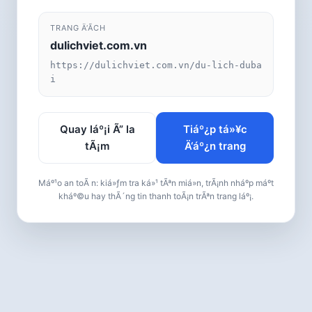
TRANG Ä‘Ã­CH
dulichviet.com.vn
https://dulichviet.com.vn/du-lich-duba
i
Quay láº¡i Ã” la
Tiáº¿p tá»¥c
tÃ¡m
Ä‘áº¿n trang
Máº¹o an toÃ n: kiá»ƒm tra ká»¹ tÃªn miá»n, trÃ¡nh nháº­p máº­t
kháº©u hay thÃ´ng tin thanh toÃ¡n trÃªn trang láº¡.