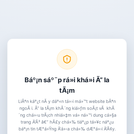
Báº¡n sáº¯p rá»i khá»i Ã” la
tÃ¡m
LiÃªn káº¿t nÃ y dáº«n tá»›i má»™t website bÃªn
ngoÃ i. Ã” la tÃ¡m khÃ´ng kiá»ƒm soÃ¡t vÃ khÃ
´ng chá»‹u trÃ¡ch nhiá»‡m vá» ná»™i dung cá»§a
trang Ä‘Ã³ â€” hÃ£y chá»‰ tiáº¿p tá»¥c náº¿u
báº¡n tin tÆ°á»Ÿng Ä‘á»‹a chá»‰ dÆ°á»›i Ä‘Ã¢y.