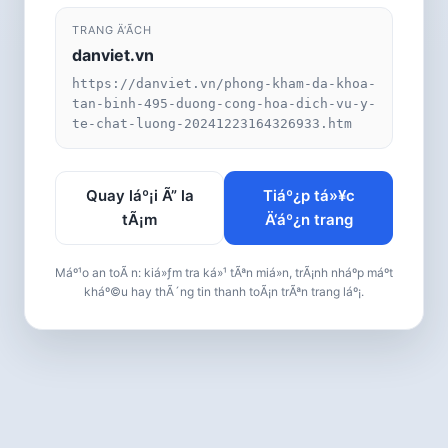
TRANG Ä‘Ã­CH
danviet.vn
https://danviet.vn/phong-kham-da-khoa-
tan-binh-495-duong-cong-hoa-dich-vu-y-
te-chat-luong-20241223164326933.htm
Quay láº¡i Ã” la
Tiáº¿p tá»¥c
tÃ¡m
Ä‘áº¿n trang
Máº¹o an toÃ n: kiá»ƒm tra ká»¹ tÃªn miá»n, trÃ¡nh nháº­p máº­t
kháº©u hay thÃ´ng tin thanh toÃ¡n trÃªn trang láº¡.