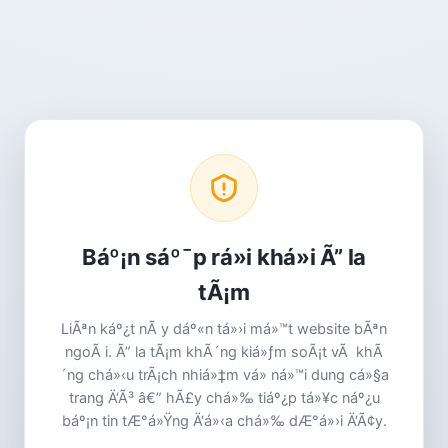
Báº¡n sáº¯p rá»i khá»i Ã” la
tÃ¡m
LiÃªn káº¿t nÃ y dáº«n tá»›i má»™t website bÃªn
ngoÃ i. Ã” la tÃ¡m khÃ´ng kiá»ƒm soÃ¡t vÃ khÃ
´ng chá»‹u trÃ¡ch nhiá»‡m vá» ná»™i dung cá»§a
trang Ä‘Ã³ â€” hÃ£y chá»‰ tiáº¿p tá»¥c náº¿u
báº¡n tin tÆ°á»Ÿng Ä‘á»‹a chá»‰ dÆ°á»›i Ä‘Ã¢y.