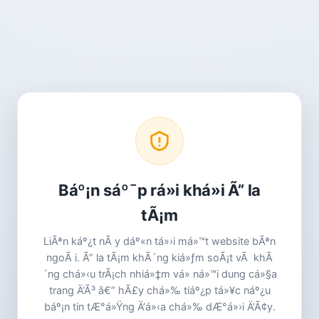
Báº¡n sáº¯p rá»i khá»i Ã” la
tÃ¡m
LiÃªn káº¿t nÃ y dáº«n tá»›i má»™t website bÃªn
ngoÃ i. Ã” la tÃ¡m khÃ´ng kiá»ƒm soÃ¡t vÃ khÃ
´ng chá»‹u trÃ¡ch nhiá»‡m vá» ná»™i dung cá»§a
trang Ä‘Ã³ â€” hÃ£y chá»‰ tiáº¿p tá»¥c náº¿u
báº¡n tin tÆ°á»Ÿng Ä‘á»‹a chá»‰ dÆ°á»›i Ä‘Ã¢y.