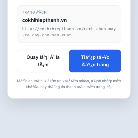
TRANG Ä‘Ã­CH
cokhihiepthanh.vn
http://cokhihiepthanh.vn/cach-chon-may
-ca…cay-cho-san-xuat
Quay láº¡i Ã” la
Tiáº¿p tá»¥c
tÃ¡m
Ä‘áº¿n trang
Máº¹o an toÃ n: kiá»ƒm tra ká»¹ tÃªn miá»n, trÃ¡nh nháº­p máº­t
kháº©u hay thÃ´ng tin thanh toÃ¡n trÃªn trang láº¡.